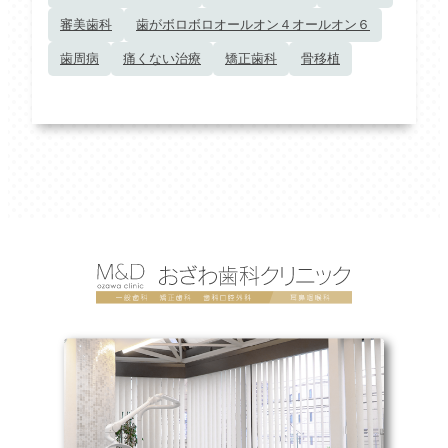
審美歯科
歯がボロボロオールオン４オールオン６
歯周病
痛くない治療
矯正歯科
骨移植