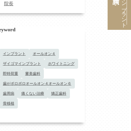
インプラント
院長
eyword
インプラント
オールオン４
ザイゴマインプラント
ホワイトニング
即時荷重
審美歯科
歯がボロボロオールオン４オールオン６
歯周病
痛くない治療
矯正歯科
骨移植