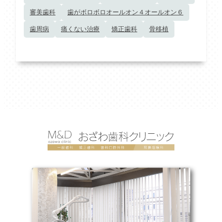
審美歯科
歯がボロボロオールオン４オールオン６
歯周病
痛くない治療
矯正歯科
骨移植