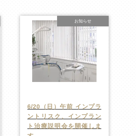
お知らせ
6/20（日）午前 インプラ
ントリスク、インプラン
ト治療説明会を開催しま
す