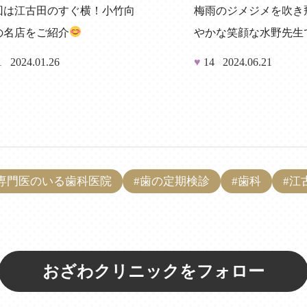
回は江古田のすぐ横！小竹向
梅雨のジメジメを吹き
の名店をご紹介
やかな笑顔な水野先生
1
2024.01.26
♥
14
2024.06.21
#専門医のいる歯科医院
#歯の定期検診
#歯科
#江
おざわクリニックをフォロー