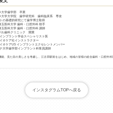
俊文
日本大学歯学部 卒業
 日本大学大学院 歯学研究科 歯科臨床系 専攻
トの基礎的研究にて歯学博士取得
 埼玉医科大学 歯科・口腔外科 助手
 埼玉医科大学 歯科・口腔外科 講師
 おざわ歯科クリニック 開業
インプラント学会スペシャリスト医
イオケア社インストラクター
イオケアUS インプラントエクセレントメンバー
ナ大学歯学部インプラント科客員講師
機能、見た目の美しさを考慮し、江古田駅前をはじめ、地域の皆様の総合歯科・口腔外科
インスタグラムTOPへ戻る