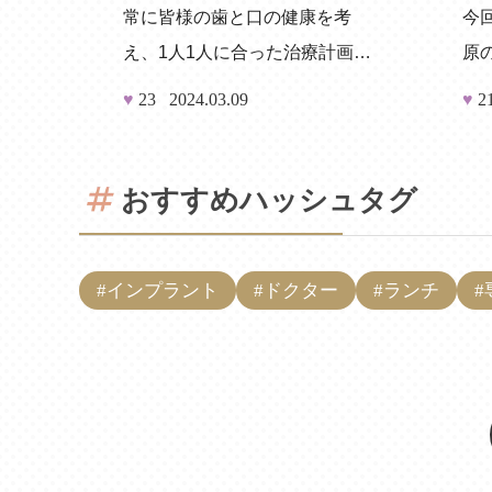
常に皆様の歯と口の健康を考
今
え、1人1人に合った治療計画を
原
立て、納得して治療を進めるこ
♥
23
2024.03.09
♥
2
とを大切にしています！
おすすめハッシュタグ
#インプラント
#ドクター
#ランチ