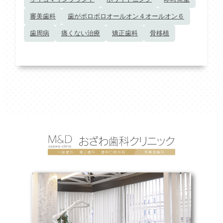
審美歯科
歯がボロボロオールオン４オールオン６
歯周病
痛くない治療
矯正歯科
骨移植