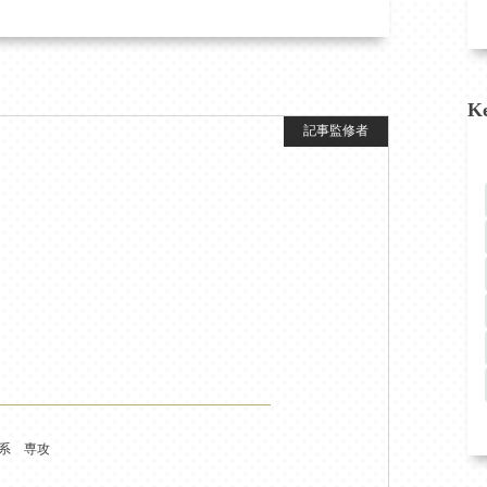
K
床系 専攻