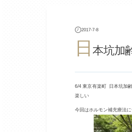
2017-7-8
日
本坑加
6/4 東京有楽町 日本坑
楽しい
今回はホルモン補充療法に