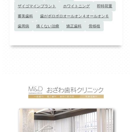
ザイゴマインプラント
ホワイトニング
即時荷重
審美歯科
歯がボロボロオールオン４オールオン６
歯周病
痛くない治療
矯正歯科
骨移植