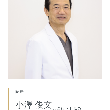
院長
小澤 俊文
おざわ としふみ