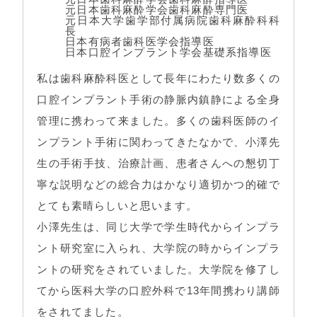
元日本歯科麻酔学会歯科麻酔専門医
元日本大学歯学部付属病院歯科麻酔科科
長
日本有病者歯科医学会指導医
日本口腔インプラント学会基礎系指導医
私は歯科麻酔科医として長年にわたり数多くの
口腔インプラント手術の静脈内鎮静による全身
管理に携わって来ました。多くの歯科医師のイ
ンプラント手術に関わってきたなかで、小澤先
生の手術手技、治療計画、患者さんへの懇切丁
寧な説明などの総合力はかなり適切かつ的確で
とても素晴らしいと思います。
小澤先生は、同じ大学で学生時代からインプラ
ント研究室に入られ、大学院の時からインプラ
ントの研究をされていました。大学院を修了し
てから医科大学の口腔外科で13年間携わり講師
をされてました。